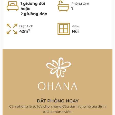
1 giường đôi
Phòng tắm
hoặc
1
2 giường đơn
Diện tích
View
2
42m
Núi
ĐẶT PHÒNG NGAY
Căn phòng là sự lựa chọn hàng đầu dành cho hộ gia đình
từ 3-4 thành viên.