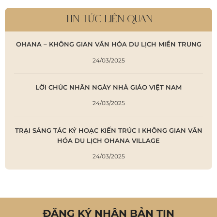
TIN TỨC LIÊN QUAN
OHANA – KHÔNG GIAN VĂN HÓA DU LỊCH MIỀN TRUNG
24/03/2025
LỜI CHÚC NHÂN NGÀY NHÀ GIÁO VIỆT NAM
24/03/2025
TRẠI SÁNG TÁC KÝ HOẠC KIẾN TRÚC I KHÔNG GIAN VĂN
HÓA DU LỊCH OHANA VILLAGE
24/03/2025
ĐĂNG KÝ NHẬN BẢN TIN