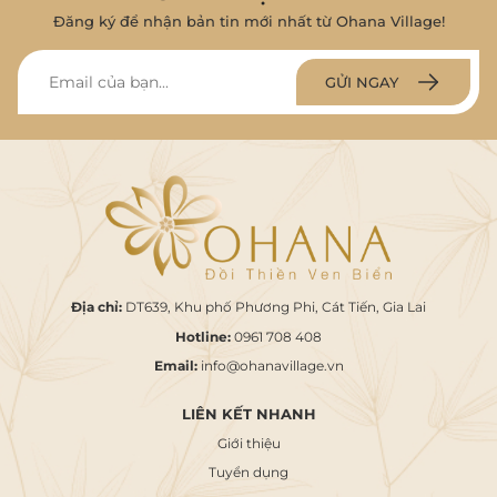
Đăng ký để nhận bản tin mới nhất từ Ohana Village!
GỬI NGAY
Địa chỉ:
DT639, Khu phố Phương Phi, Cát Tiến, Gia Lai
Hotline:
0961 708 408
Email:
info@ohanavillage.vn
LIÊN KẾT NHANH
Giới thiệu
Tuyển dụng