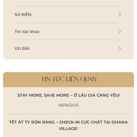
SỰ KIỆN
Tin tức khác
ƯU ĐÃI
TIN TỨC LIÊN QUAN
STAY MORE, SAVE MORE – Ở LÂU GIÁ CÀNG YÊU!
06/06/2025
TẾT ẤT TỴ RỘN RÀNG – CHECK-IN CỰC CHẤT TẠI OHANA
VILLAGE!