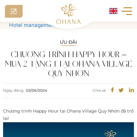
Skip
Hotel management software
to
content
ƯU ĐÃI
CHƯƠNG TRÌNH HAPPY HOUR –
MUA 2 TẶNG 1 TẠI OHANA VILLAGE
QUY NHƠN
Ngày đăng:
03/06/2024
Chia sẻ
Chương trình Happy Hour tại Ohana Village Quy Nhơn đã trở
lại!