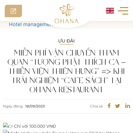
Skip
Hotel management software
to
content
ƯU ĐÃI
MIỄN PHÍ VẬN CHUYỂN THAM
QUAN “TƯỢNG PHẬT THÍCH CA –
THIỀN VIỆN THIÊN HƯNG” => KHI
TRẢI NGHIỆM “CAFE SÁCH” TẠI
OHANA RESTAURANT
Ngày đăng:
18/09/2023
Chia sẻ
Chỉ với 100.000 VNĐ