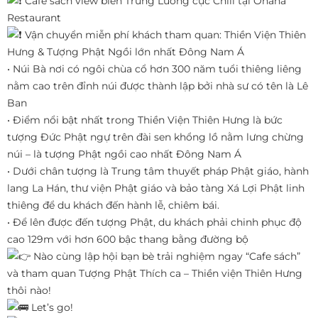
Cafe sách view biển Trung Lương cực Chill tại Ohana
Restaurant
Vận chuyển miễn phí khách tham quan: Thiền Viện Thiên
Hưng & Tượng Phật Ngồi lớn nhất Đông Nam Á
• Núi Bà nơi có ngôi chùa cổ hơn 300 năm tuổi thiêng liêng
nằm cao trên đỉnh núi được thành lập bởi nhà sư có tên là Lê
Ban
• Điểm nổi bật nhất trong Thiền Viện Thiên Hưng là bức
tượng Đức Phật ngự trên đài sen khổng lồ nằm lưng chừng
núi – là tượng Phật ngồi cao nhất Đông Nam Á
• Dưới chân tượng là Trung tâm thuyết pháp Phật giáo, hành
lang La Hán, thư viện Phật giáo và bảo tàng Xá Lợi Phật linh
thiêng để du khách đến hành lễ, chiêm bái.
• Để lên được đến tượng Phật, du khách phải chinh phục độ
cao 129m với hơn 600 bậc thang bằng đường bộ
Nào cùng lập hội bạn bè trải nghiệm ngay “Cafe sách”
và tham quan Tượng Phật Thích ca – Thiền viện Thiên Hưng
thôi nào!
Let’s go!