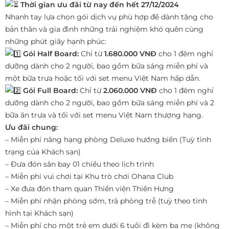
Thời gian ưu đãi từ nay đến hết 27/12/2024
Nhanh tay lựa chọn gói dịch vụ phù hợp để dành tặng cho
bản thân và gia đình những trải nghiệm khó quên cùng
những phút giây hạnh phúc:
Gói Half Board:
Chỉ từ
1.680.000 VNĐ
cho 1 đêm nghỉ
dưỡng dành cho 2 người, bao gồm bữa sáng miễn phí và
một bữa trưa hoặc tối với set menu Việt Nam hấp dẫn.
Gói
Full Board:
Chỉ từ
2.060.000 VNĐ
cho 1 đêm nghỉ
dưỡng dành cho 2 người, bao gồm bữa sáng miễn phí và 2
bữa ăn trưa và tối với set menu Việt Nam thượng hạng.
Ưu đãi chung:
– Miễn phí nâng hạng phòng Deluxe hướng biển (Tuỳ tình
trạng của Khách sạn)
– Đưa đón sân bay 01 chiều theo lịch trình
– Miễn phí vui chơi tại Khu trò chơi Ohana Club
– Xe đưa đón tham quan Thiền viện Thiên Hưng
– Miễn phí nhận phòng sớm, trả phòng trễ (tuỳ theo tình
hình tại Khách sạn)
– Miễn phí cho một trẻ em dưới 6 tuổi đi kèm ba mẹ (không