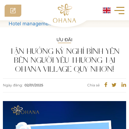
Skip
Hotel management software
to
content
ƯU ĐÃI
TẬN HƯỞNG KỲ NGHỈ BÌNH YÊN
BÊN NGƯỜI YÊU THƯƠNG TẠI
OHANA VILLAGE QUY NHƠN!
Ngày đăng:
02/01/2025
Chia sẻ