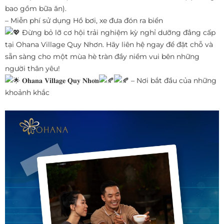
bao gồm bữa ăn).
– Miễn phí sử dụng Hồ bơi, xe đưa đón ra biển
Đừng bỏ lỡ cơ hội trải nghiệm kỳ nghỉ dưỡng đẳng cấp
tại Ohana Village Quy Nhơn. Hãy liên hệ ngay để đặt chỗ và
sẵn sàng cho một mùa hè tràn đầy niềm vui bên những
người thân yêu!
𝐎𝐡𝐚𝐧𝐚 𝐕𝐢𝐥𝐥𝐚𝐠𝐞 𝐐𝐮𝐲 𝐍𝐡𝐨̛𝐧
– Nơi bắt đầu của những
khoảnh khắc