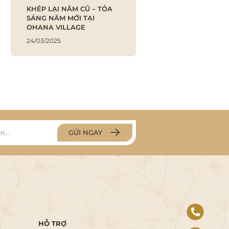
KHÉP LẠI NĂM CŨ – TỎA
SÁNG NĂM MỚI TẠI
OHANA VILLAGE
24/03/2025
GỬI NGAY
HỖ TRỢ