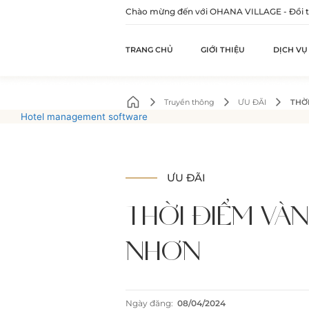
Chào mừng đến với OHANA VILLAGE - Đồi th
TRANG CHỦ
GIỚI THIỆU
DỊCH VỤ
Skip
to
Truyền thông
ƯU ĐÃI
THỜ
content
Hotel management software
ƯU ĐÃI
THỜI ĐIỂM VÀ
NHƠN
Ngày đăng:
08/04/2024