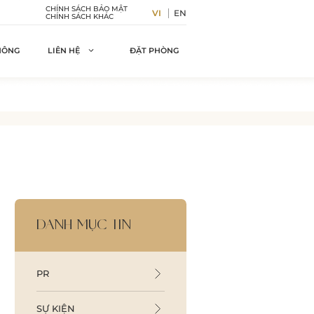
CHÍNH SÁCH BẢO MẬT
VI
EN
CHÍNH SÁCH KHÁC
HÔNG
ĐẶT PHÒNG
LIÊN HỆ
DANH MỤC TIN
PR
SỰ KIỆN