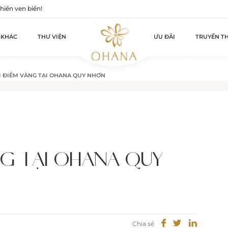
iền ven biển!
 KHÁC
THƯ VIỆN
ƯU ĐÃI
TRUYỀN T
I ĐIỂM VÀNG TẠI OHANA QUY NHƠN
NG TẠI OHANA QUY
Chia sẻ