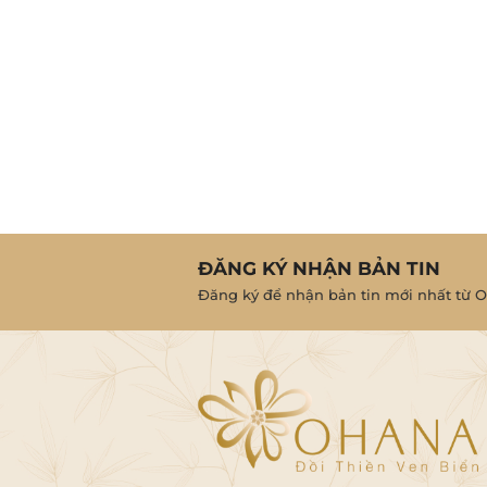
ĐĂNG KÝ NHẬN BẢN TIN
Đăng ký để nhận bản tin mới nhất từ O