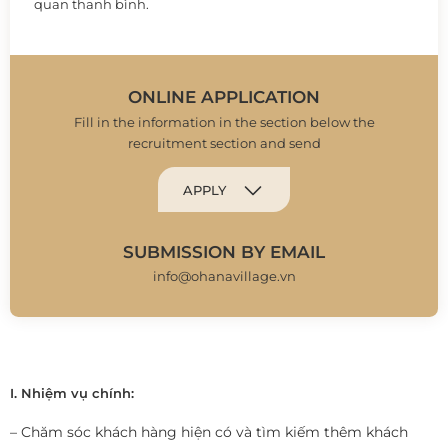
quan thanh bình.
ONLINE APPLICATION
Fill in the information in the section below the
recruitment section and send
APPLY
SUBMISSION BY EMAIL
info@ohanavillage.vn
I. Nhiệm vụ chính:
– Chăm sóc khách hàng hiện có và tìm kiếm thêm khách