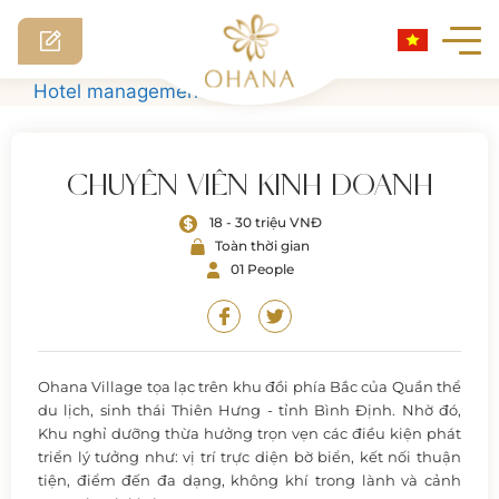
Skip
Hotel management software
to
content
CHUYÊN VIÊN KINH DOANH
18 - 30 triệu VNĐ
Toàn thời gian
01 People
Ohana Village tọa lạc trên khu đồi phía Bắc của Quần thể
du lịch, sinh thái Thiên Hưng - tỉnh Bình Định. Nhờ đó,
Khu nghỉ dưỡng thừa hưởng trọn vẹn các điều kiện phát
triển lý tưởng như: vị trí trực diện bờ biển, kết nối thuận
tiện, điểm đến đa dạng, không khí trong lành và cảnh